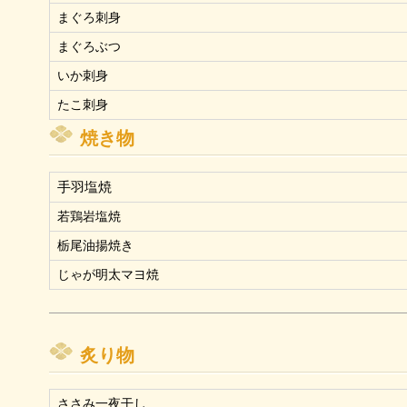
まぐろ刺身
まぐろぶつ
いか刺身
たこ刺身
焼き物
手羽塩焼
若鶏岩塩焼
栃尾油揚焼き
じゃが明太マヨ焼
炙り物
ささみ一夜干し