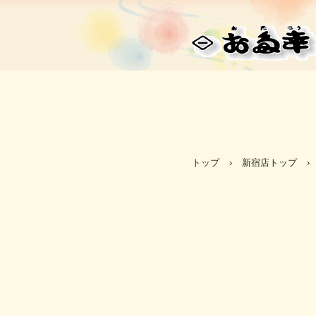
お多幸 ㈱野
トップ
›
新宿店トップ
›