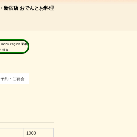
・新宿店 おでんとお料理
a menu english 菜单
국어 메뉴
ご予約・ご宴会
1900