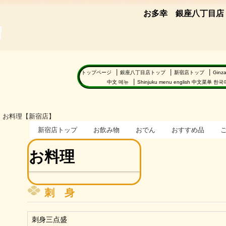
お多幸 銀座八丁目店
田屋
トップページ
銀座八丁目店トップ
新宿店トップ
Ginz
中文 메뉴
Shinjuku menu english 中文菜单 한
お料理【新宿店】
新宿店トップ
お飲み物
おでん
おすすめ品
お料理
刺 身
刺身三点盛