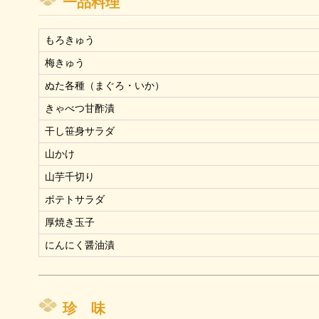
一品料理
もろきゅう
梅きゅう
ぬた各種（まぐろ・いか）
きゃべつ甘酢漬
干し笹身サラダ
山かけ
山芋千切り
ポテトサラダ
厚焼き玉子
にんにく醤油漬
珍 味